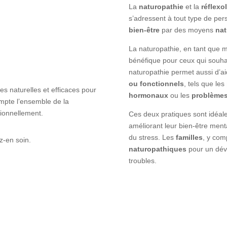
La
naturopathie
et la
réflexo
s’adressent à tout type de pe
bien-être
par des moyens
nat
La naturopathie, en tant que m
bénéfique pour ceux qui souha
naturopathie permet aussi d’a
ou fonctionnels
, tels que les
es naturelles et efficaces pour
hormonaux
ou les
problèmes
mpte l’ensemble de la
ionnellement.
Ces deux pratiques sont idéale
améliorant leur bien-être ment
du stress. Les
familles
, y com
z-en soin.
naturopathiques
pour un déve
troubles.