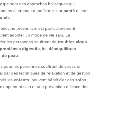
logie
sont des approches holistiques qui
rsonnes cherchant à améliorer leur
santé
et leur
urels
.
édecine préventive, est particulièrement
itent adopter un mode de vie sain. La
ider les personnes souffrant de
troubles aigus
problèmes digestifs
, les
déséquilibres
 de peau
.
s pour les personnes souffrant de stress en
al par des techniques de relaxation et de gestion
pris les
enfants
, peuvent bénéficier des
soins
loppement sain et une prévention efficace des