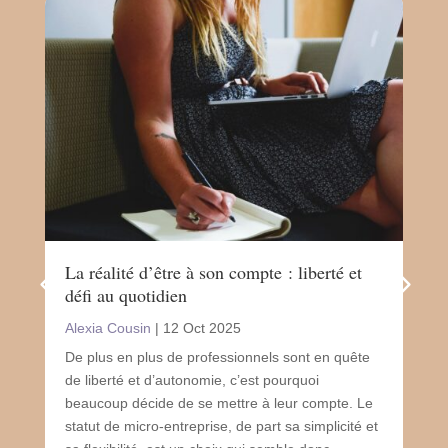
La réalité d’être à son compte : liberté et
Le 
défi au quotidien
san
Alexia Cousin
|
12 Oct 2025
Ale
De plus en plus de professionnels sont en quête
Le 
de liberté et d’autonomie, c’est pourquoi
un 
beaucoup décide de se mettre à leur compte. Le
sou
statut de micro-entreprise, de part sa simplicité et
de n