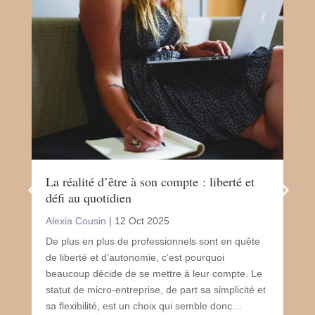
La réalité d’être à son compte : liberté et
Le 
défi au quotidien
san
Alexia Cousin
|
12 Oct 2025
Ale
De plus en plus de professionnels sont en quête
Le 
de liberté et d’autonomie, c’est pourquoi
un 
beaucoup décide de se mettre à leur compte. Le
sou
statut de micro-entreprise, de part sa simplicité et
de n
sa flexibilité, est un choix qui semble donc…
mol