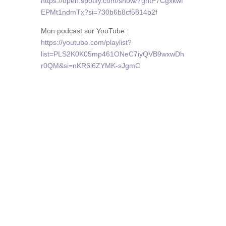
https://open.spotify.com/show/7gntP7Cgxkwf
EPMt1ndmTx?si=730b6b8cf5814b2f
Mon podcast sur YouTube :
https://youtube.com/playlist?
list=PLS2K0K05mp461ONeC7iyQVB9wxwDh
r0QM&si=nKR6i6ZYMK-sJgmC