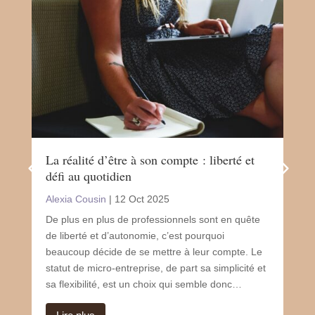
La réalité d’être à son compte : liberté et
Le 
défi au quotidien
san
Alexia Cousin
|
12 Oct 2025
Ale
De plus en plus de professionnels sont en quête
Le 
de liberté et d’autonomie, c’est pourquoi
un 
beaucoup décide de se mettre à leur compte. Le
sou
statut de micro-entreprise, de part sa simplicité et
de n
sa flexibilité, est un choix qui semble donc…
mol
sou