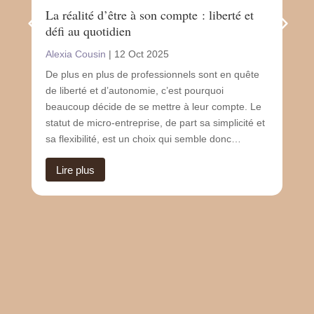
La réalité d’être à son compte : liberté et
Le 
défi au quotidien
san
Alexia Cousin
|
12 Oct 2025
Ale
De plus en plus de professionnels sont en quête
Le 
de liberté et d’autonomie, c’est pourquoi
un 
beaucoup décide de se mettre à leur compte. Le
sou
statut de micro-entreprise, de part sa simplicité et
de n
sa flexibilité, est un choix qui semble donc…
mol
sou
Lire plus
L