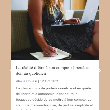
La réalité d’être à son compte : liberté et
Le 
défi au quotidien
san
Alexia Cousin
|
12 Oct 2025
Ale
De plus en plus de professionnels sont en quête
Le 
de liberté et d’autonomie, c’est pourquoi
un 
beaucoup décide de se mettre à leur compte. Le
sou
statut de micro-entreprise, de part sa simplicité et
de n